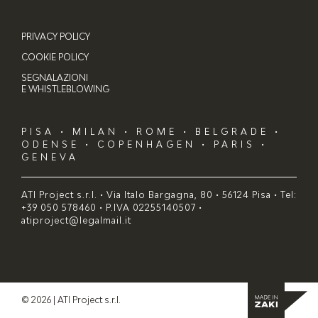
PRIVACY POLICY
COOKIE POLICY
SEGNALAZIONI
E WHISTLEBLOWING
PISA • MILAN • ROME • BELGRADE •
ODENSE • COPENHAGEN • PARIS •
GENEVA
ATI Project s.r.l. • Via Italo Bargagna, 80 • 56124 Pisa • Tel:
+39 050 578460 • P.IVA 02255140507 •
atiproject@legalmail.it
© 2026 | ATI Project s.r.l.