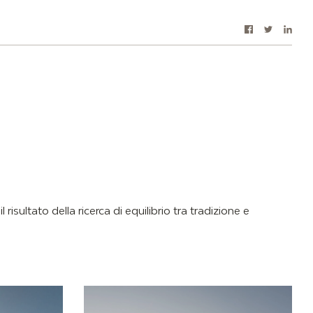
Facebook
Twitter
Link
Condiv
l risultato della ricerca di equilibrio tra tradizione e