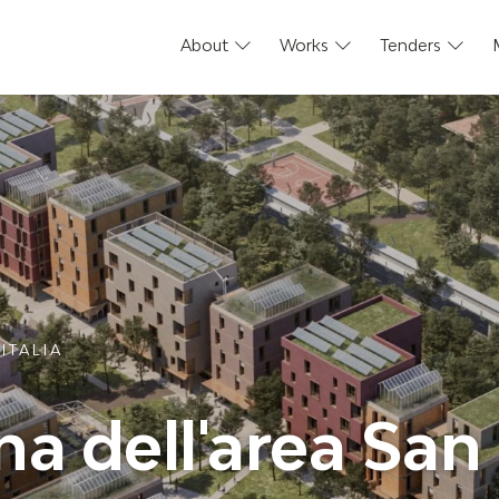
About
Works
Tenders
ITALIA
na dell'area San