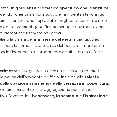
dotta un
gradiente cromatico specifico che identifica
ndendo l’orientamento intuitivo e l’ambiente stimolante.
olore si concentrano soprattutto negli spazi comuni e nelle
ee operative prediligono finiture neutre e pavimentazioni
te cromatiche riservate agli arredi.
svelano la trama della lamiera e delle reti impiantistiche.
celebra la complessità tecnica dell’edificio – monitorata
ando l’ingegneria a componente architettonica di forte
erimetrali
su ogni livello offre un accesso immediato
le pausa dall’ambiente d’ufficio. Insieme alle
salette
, alla
spaziosa sala mensa
e alla
terrazza in copertura
,
ione preziosi ambienti di aggregazione pensati per
ativa, favorendo il
benessere, lo scambio e l’ispirazione
.