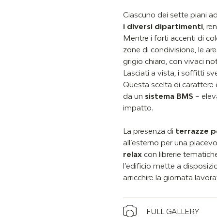
Ciascuno dei sette piani a
i diversi dipartimenti
, re
Mentre i forti accenti di c
zone di condivisione, le ar
grigio chiaro, con vivaci no
Lasciati a vista, i soffitti 
Questa scelta di carattere 
da un
sistema BMS
– elev
impatto.
La presenza di
terrazze p
all’esterno per una piacevo
relax
con librerie tematiche
l’edificio mette a disposiz
arricchire la giornata lavor
FULL GALLERY