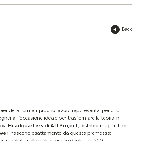
Back
 prenderà forma il proprio lavoro rappresenta, per uno
egneria, l’occasione ideale per trasformare la teoria in
uovi
Headquarters di ATI Project
, distribuiti sugli ultimi
wer
, nascono esattamente da questa premessa:
e ritagliata sulle reali esigenze degli oltre 200