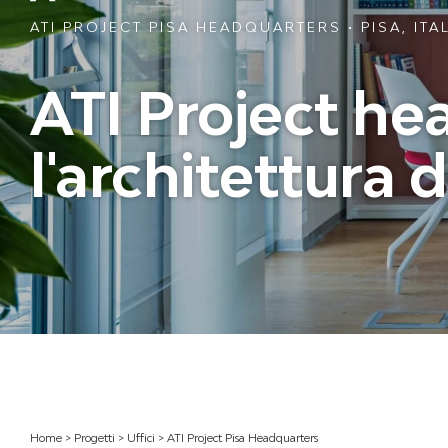
ATI PROJECT PISA HEADQUARTERS • PISA, ITA
ATI Project he
l'architettura 
Home
>
Progetti
>
Uffici
>
ATI Project Pisa Headquarters