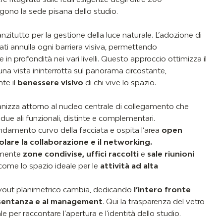
ono la sede pisana dello studio.
anzitutto per la gestione della luce naturale. L’adozione di
ati annulla ogni barriera visiva, permettendo
e in profondità nei vari livelli. Questo approccio ottimizza il
una vista ininterrotta sul panorama circostante,
te il
benessere visivo
di chi vive lo spazio.
rganizza attorno al nucleo centrale di collegamento che
 due ali funzionali, distinte e complementari.
damento curvo della facciata e ospita l’area
open
olare la collaborazione e il networking.
amente
zone condivise, uffici raccolti
e
sale riunioni
come lo spazio ideale per le
attività ad
alta
ayout planimetrico cambia, dedicando
l’intero fronte
esentanza e al management
. Qui la trasparenza del vetro
le per raccontare l’apertura e l’identità dello studio.