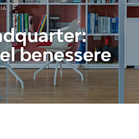
LIA
adquarter:
del benessere