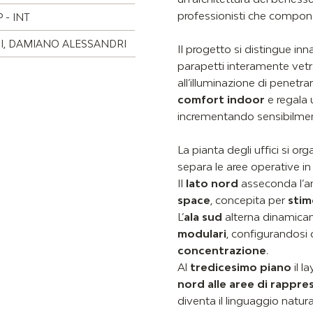
professionisti che compong
 - INT
HI, DAMIANO ALESSANDRI
Il progetto si distingue inn
parapetti interamente vetr
all’illuminazione di penetrar
comfort indoor
e regala 
incrementando sensibilmen
La pianta degli uffici si o
separa le aree operative in
Il
lato nord
asseconda l’an
space
, concepita per
stim
L’
ala sud
alterna dinamic
modulari
, configurandosi 
concentrazione
.
Al
tredicesimo piano
il l
nord alle aree di rappr
diventa il linguaggio natura