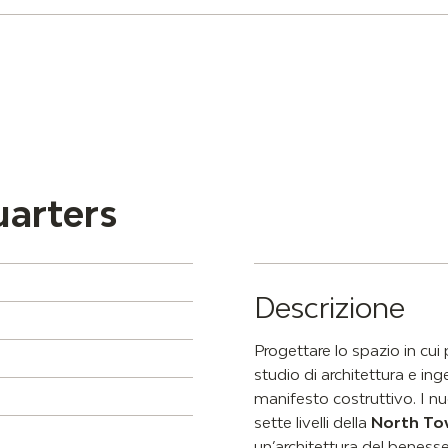
uarters
Descrizione
Progettare lo spazio in cui
studio di architettura e ing
manifesto costruttivo. I n
sette livelli della
North To
un’architettura del benesser