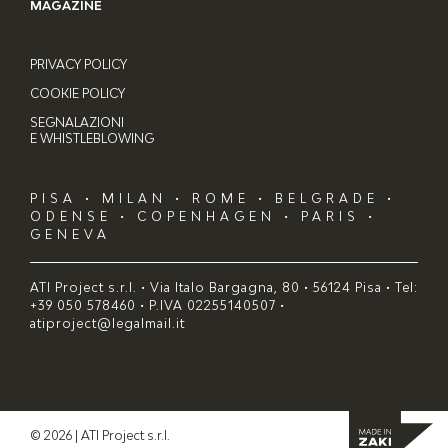
MAGAZINE
PRIVACY POLICY
COOKIE POLICY
SEGNALAZIONI
E WHISTLEBLOWING
PISA • MILAN • ROME • BELGRADE •
ODENSE • COPENHAGEN • PARIS •
GENEVA
ATI Project s.r.l. • Via Italo Bargagna, 80 • 56124 Pisa • Tel:
+39 050 578460 • P.IVA 02255140507 •
atiproject@legalmail.it
© 2026 | ATI Project s.r.l.