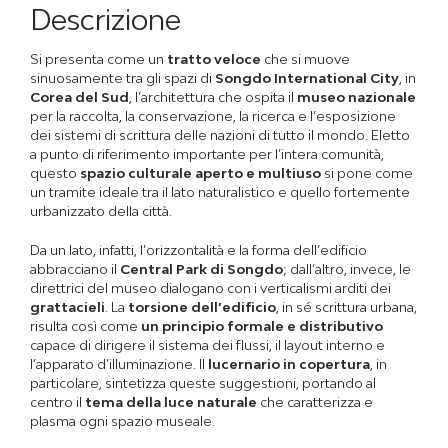
Descrizione
Si presenta come un
tratto veloce
che si muove
sinuosamente tra gli spazi di
Songdo International City
, in
Corea del Sud
, l’architettura che ospita il
museo nazionale
per la raccolta, la conservazione, la ricerca e l’esposizione
dei sistemi di scrittura delle nazioni di tutto il mondo. Eletto
a punto di riferimento importante per l’intera comunità,
questo
spazio culturale aperto e multiuso
si pone come
un tramite ideale tra il lato naturalistico e quello fortemente
urbanizzato della città.
Da un lato, infatti, l’orizzontalità e la forma dell’edificio
abbracciano il
Central Park di Songdo
; dall’altro, invece, le
direttrici del museo dialogano con i verticalismi arditi dei
grattacieli
. La
torsione dell’edificio
, in sé scrittura urbana,
risulta così come
un principio formale e distributivo
capace di dirigere il sistema dei flussi, il layout interno e
l’apparato d’illuminazione. Il
lucernario in copertura
, in
particolare, sintetizza queste suggestioni, portando al
centro il
tema della luce naturale
che caratterizza e
plasma ogni spazio museale.