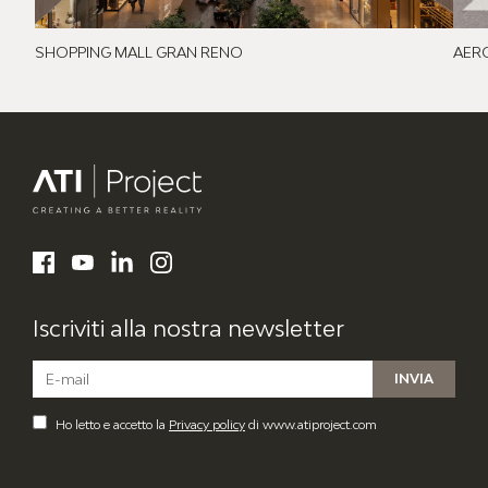
SHOPPING MALL GRAN RENO
AERO
ATI Project
LinkedIn
Facebook
YouTube
Instagram
Iscriviti alla nostra newsletter
Ho letto e accetto la
Privacy policy
di www.atiproject.com