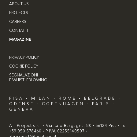
ABOUT US
PROJECTS
CAREERS
CONTATTI
MAGAZINE
PRIVACY POLICY
COOKIE POLICY
SEGNALAZIONI
E WHISTLEBLOWING
PISA • MILAN • ROME • BELGRADE •
ODENSE • COPENHAGEN • PARIS •
GENEVA
ATI Project s.r.l. • Via Italo Bargagna, 80 • 56124 Pisa • Tel:
+39 050 578460 • P.IVA 02255140507 •
atiproject@legalmail.it