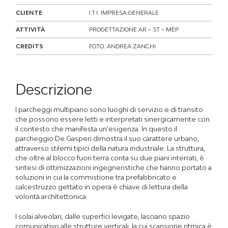
CLIENTE
I.T.I. IMPRESA GENERALE
ATTIVITÀ
PROGETTAZIONE AR – ST – MEP
CREDITS
FOTO: ANDREA ZANCHI
Descrizione
I parcheggi multipiano sono luoghi di servizio e di transito
che possono essere letti e interpretati sinergicamente con
il contesto che manifesta un’esigenza. In questo il
parcheggio De Gasperi dimostra il suo carattere urbano,
attraverso stilemi tipici della natura industriale. La struttura,
che oltre al blocco fuori terra conta su due piani interrati, è
sintesi di ottimizzazioni ingegneristiche che hanno portato a
soluzioni in cui la commistione tra prefabbricato e
calcestruzzo gettato in opera è chiave di lettura della
volontà architettonica.
I solai alveolari, dalle superfici levigate, lasciano spazio
comunicativo alle strutture verticali, la cui scansione ritmica è