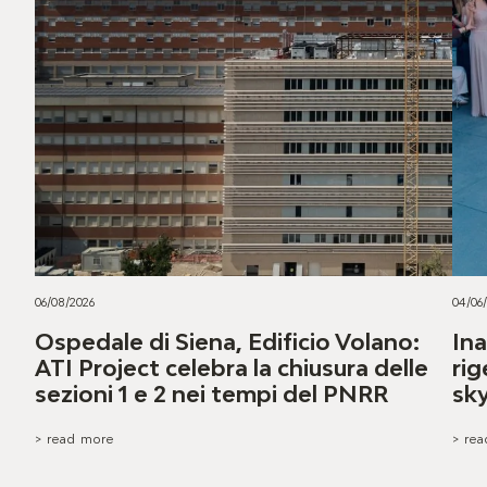
06/08/2026
04/06
Ospedale di Siena, Edificio Volano:
Ina
ATI Project celebra la chiusura delle
rig
sezioni 1 e 2 nei tempi del PNRR
sky
> read more
> re