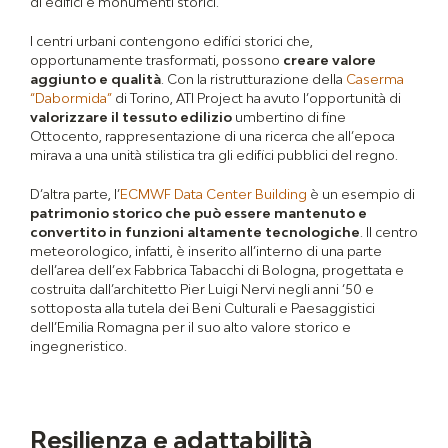
di edifici e monumenti storici.
I centri urbani contengono edifici storici che,
opportunamente trasformati, possono
creare valore
aggiunto e qualità
. Con la ristrutturazione della
Caserma
“Dabormida”
di Torino,
ATI Project ha avuto l’opportunità di
valorizzare il tessuto edilizio
umbertino di fine
Ottocento, rappresentazione di una ricerca che all’epoca
mirava a una unità stilistica tra gli edifici pubblici del regno.
D’altra parte, l’
ECMWF Data Center Building
è un esempio di
patrimonio storico che può essere mantenuto e
convertito in funzioni altamente tecnologiche
. Il centro
meteorologico, infatti, è inserito all’interno di una parte
dell’area dell’ex Fabbrica Tabacchi di Bologna, progettata e
costruita dall’architetto Pier Luigi Nervi negli anni ‘50 e
sottoposta alla tutela dei Beni Culturali e Paesaggistici
dell’Emilia Romagna per il suo alto valore storico e
ingegneristico.
Resilienza e adattabilità