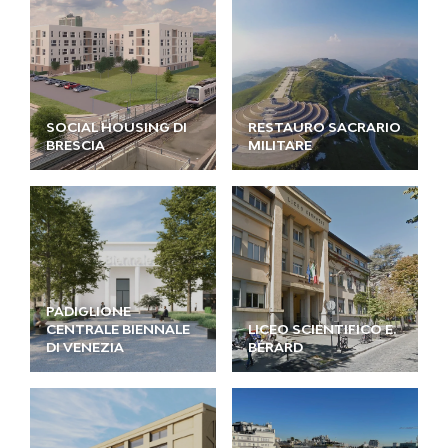
SOCIAL HOUSING DI
RESTAURO SACRARIO
BRESCIA
MILITARE
PADIGLIONE
CENTRALE BIENNALE
LICEO SCIENTIFICO E.
DI VENEZIA
BÉRARD