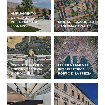
AMPLIAMENTO
OSPEDALE
VETERINARIO DI
RIQUALIFICAZIONE EX
LEGNARO
CASERMA CAVALLI
RISTRUTTURAZIONE
EFFICIENTAMENTO
EDIFICIO ”1A” DI VIA
RETE ELETTRICA
GIORGIONE
PORTO DI LA SPEZIA