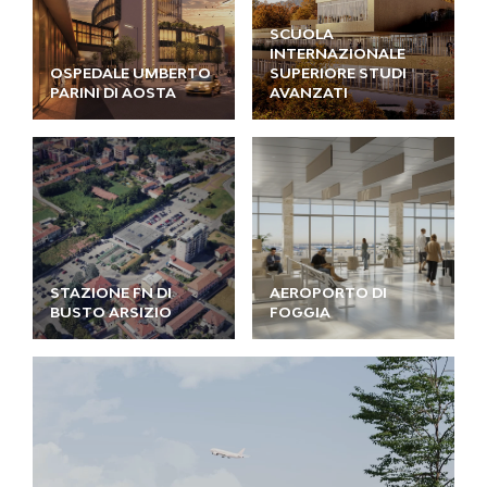
SCUOLA
INTERNAZIONALE
OSPEDALE UMBERTO
SUPERIORE STUDI
PARINI DI AOSTA
AVANZATI
STAZIONE FN DI
AEROPORTO DI
BUSTO ARSIZIO
FOGGIA