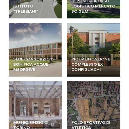
DEPOSITO AD USO
ISTITUTO
LOGISTICO MERCATO
“TREBBIANI”
SO.GE.MI
SEDE CONSORZIO DI
RIQUALIFICAZIONE
BONIFICA ACQUE
COMPLESSO EX
RISORGIVE
CONFIGLIACHI
MUSEO EGIZIO DI
POLO SPORTIVO DI
TORINO
ATLETICA