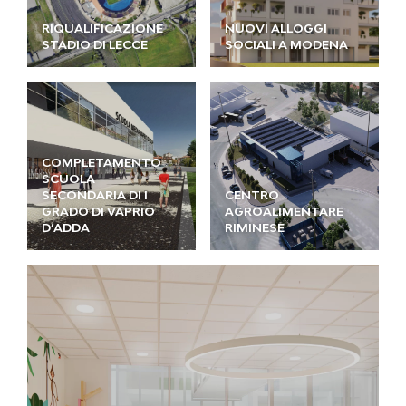
RIQUALIFICAZIONE
NUOVI ALLOGGI
STADIO DI LECCE
SOCIALI A MODENA
COMPLETAMENTO
SCUOLA
SECONDARIA DI I
CENTRO
GRADO DI VAPRIO
AGROALIMENTARE
D’ADDA
RIMINESE