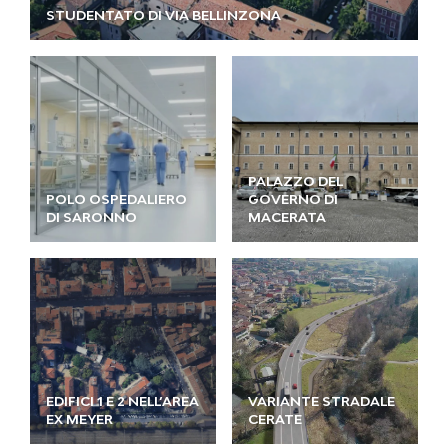
STUDENTATO DI VIA BELLINZONA
PALAZZO DEL
POLO OSPEDALIERO
GOVERNO DI
DI SARONNO
MACERATA
EDIFICI 1 E 2 NELL’AREA
VARIANTE STRADALE
EX MEYER
CERATE