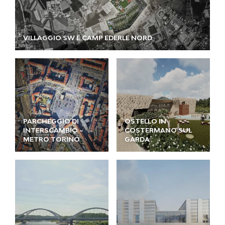
VILLAGGIO SW E CAMP EDERLE NORD
PARCHEGGIO DI
OSTELLO IN
INTERSCAMBIO –
COSTERMANO SUL
METRO TORINO
GARDA